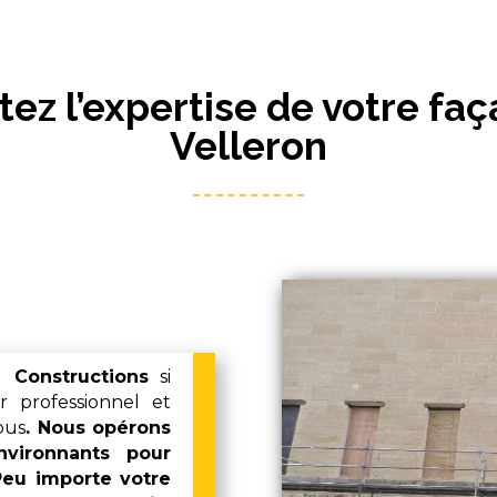
itez l’expertise de votre faç
Velleron
a Constructions
si
 professionnel et
ous
. Nous opérons
nvironnants pour
Peu importe votre