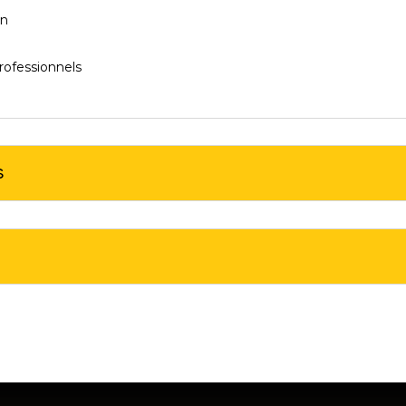
in
rofessionnels
s