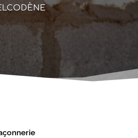
BELCODÈNE
maçonnerie