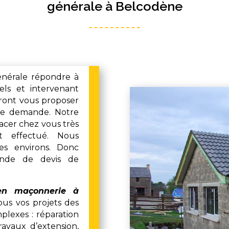
générale à Belcodène
énérale répondre à
els et intervenant
ront vous proposer
otre demande. Notre
acer chez vous très
t effectué. Nous
s environs. Donc
ande de devis de
 en maçonnerie à
ous vos projets des
plexes : réparation
ravaux d’extension,