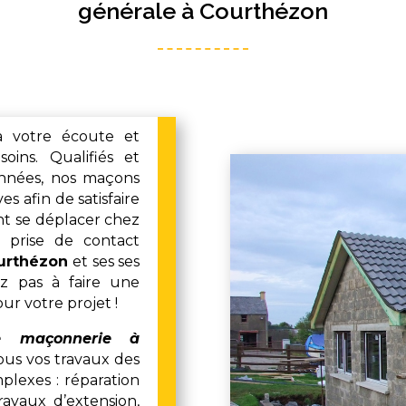
générale à Courthézon
à votre écoute et
ins. Qualifiés et
nnées, nos maçons
s afin de satisfaire
t se déplacer chez
 prise de contact
urthézon
et ses ses
tez pas à faire une
r votre projet !
e maçonnerie à
tous vos travaux des
plexes : réparation
ravaux d’extension,