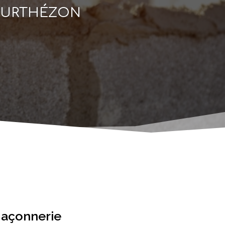
OURTHÉZON
maçonnerie