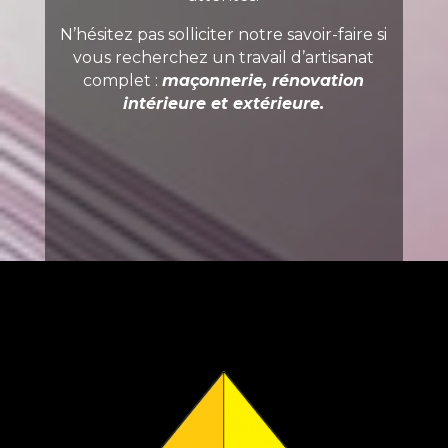
N’hésitez pas solliciter notre savoir-faire si
vous recherchez un travail d’artisanat
complet :
maçonnerie, rénovation
intérieure
et
extérieure
.