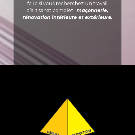
faire si vous recherchez un travail
d’artisanat complet :
maçonnerie,
rénovation
intérieure
et
extérieure
.