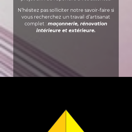
N’hésitez pas solliciter notre savoir-faire si
vous recherchez un travail d’artisanat
complet :
maçonnerie, rénovation
intérieure
et
extérieure
.