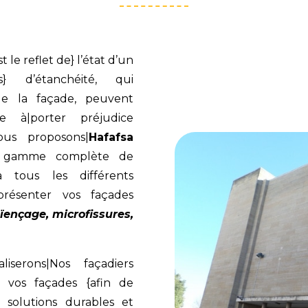
 le reflet de} l’état d’un
s} d’étanchéité, qui
 de la façade, peuvent
e à|porter préjudice
ous proposons|
Hafafsa
 gamme complète de
à tous les différents
résenter vos façades
ïençage, microfissures,
liserons|Nos façadiers
e vos façades {afin de
 solutions durables et