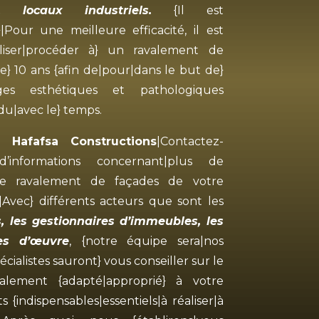
, locaux industriels.
{Il est
|Pour une meilleure efficacité, il est
iser|procéder à} un ravalement de
e} 10 ans {afin de|pour|dans le but de}
es esthétiques et pathologiques
 du|avec le} temps.
se
Hafafsa Constructions
|Contactez-
informations concernant|plus de
le ravalement de façades de votre
|Avec} différents acteurs que sont les
s, les gestionnaires d’immeubles, les
es d’œuvre
, {notre équipe sera|nos
cialistes sauront} vous conseiller sur le
alement {adapté|approprié} à votre
s {indispensables|essentiels|à réaliser|à