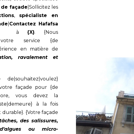
n de façade
|Sollicitez les
tions
,
spécialiste en
ade
|
Contactez Hafafsa
} à
{X}
. {Nous
 votre service {de
périence en matière de
ation, ravalement et
de|souhaitez|voulez}
 votre façade pour {de
ncore, vous devez la
este|demeure} à la fois
t durable}. {Votre façade
 tâches, des salissures,
d’algues ou micro-