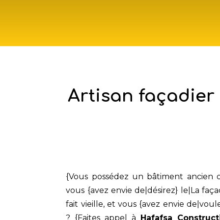
Artisan façadier 
{Vous possédez un bâtiment ancien 
vous {avez envie de|désirez} le|La faç
fait vieille, et vous {avez envie de|vou
? {Faites appel à
Hafafsa Construct