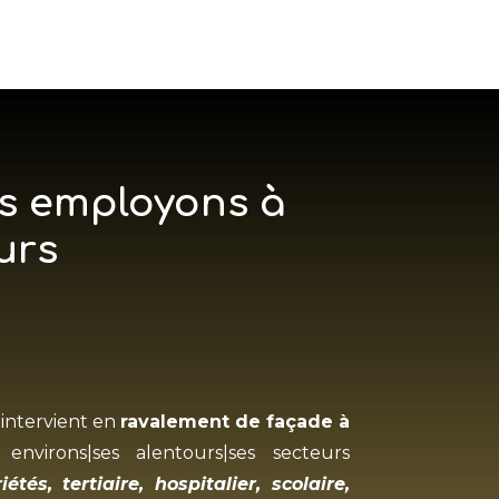
us employons à
urs
intervient en
ravalement de façade à
environs|ses alentours|ses secteurs
iétés, tertiaire, hospitalier, scolaire,