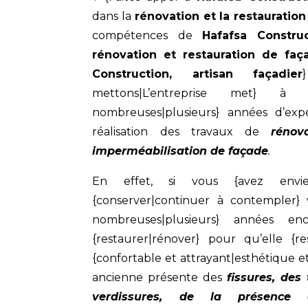
dans la
rénovation et la restauratio
compétences de
Hafafsa Construc
rénovation et restauration de faç
Construction, artisan façadier
mettons|L’entreprise met} à
nombreuses|plusieurs} années d’ex
réalisation des travaux de
rénov
imperméabilisation de façade
.
En effet, si vous {avez envie 
{conserver|continuer à contempler}
nombreuses|plusieurs} années e
{restaurer|rénover} pour qu’elle {r
{confortable et attrayant|esthétique e
ancienne présente des
fissures, des
verdissures, de la présence 