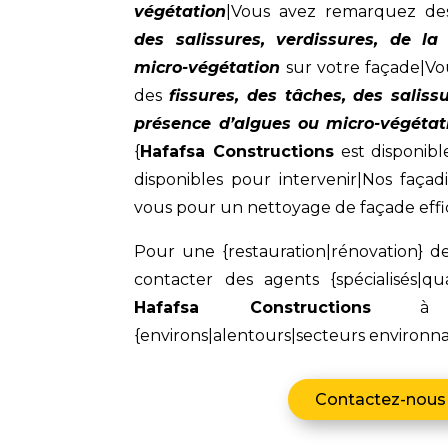
végétation
|Vous avez remarquez d
des salissures, verdissures, de l
micro-végétation
sur votre façade|Vou
des
fissures, des tâches, des saliss
présence d’algues ou micro-végétat
{
Hafafsa Constructions
est disponib
disponibles pour intervenir|Nos façad
vous pour un nettoyage de façade effi
Pour une {restauration|rénovation} de
contacter des agents {spécialisés|qua
Hafafsa Constructions
{environs|alentours|secteurs environna
Contactez-nous