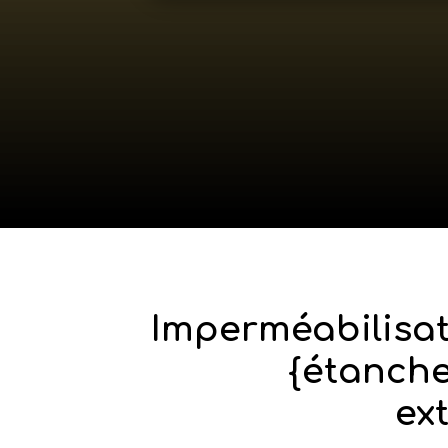
Imperméabilisat
{étanche
ex