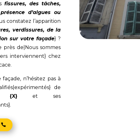
es
fissures, des tâches,
a présence d’algues ou
s constatez l’apparition
ures, verdissures, de la
ion sur votre façade
} ?
le près de|Nous sommes
iers interviennent} chez
cace.
 façade, n’hésitez pas à
lifiés|expérimentés} de
à
{X}
et ses
nts}.