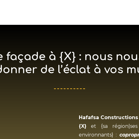
 façade à {X} : nous no
donner de l’éclat à vos m
Hafafsa Constructions
{X}
et {sa région|ses 
environnants} :
copropr