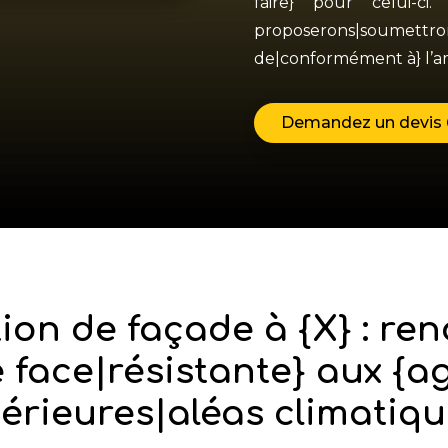
faire} pour celui-ci.
proposerons|soume
de|conformément à} l’am
Demandez un devis
ion de façade à {X} : ren
 face|résistante} aux {a
térieures|aléas climatiqu