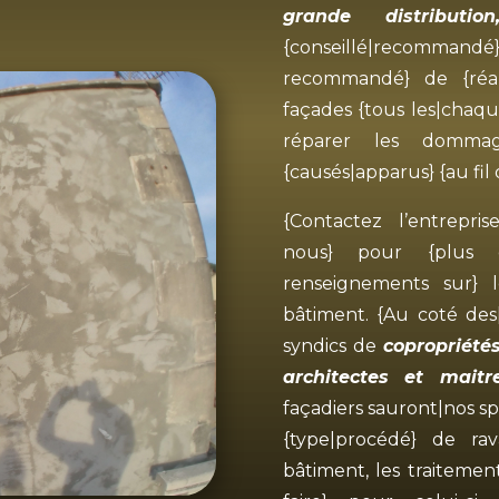
grande distribution
{conseillé|recommandé}
recommandé} de {réal
façades {tous les|chaqu
réparer les dommag
{causés|apparus} {au fil
{Contactez l’entrepri
nous} pour {plus d’
renseignements sur} 
bâtiment. {Au coté des
syndics de
copropriété
architectes et maitr
façadiers sauront|nos spé
{type|procédé} de rav
bâtiment, les traitement