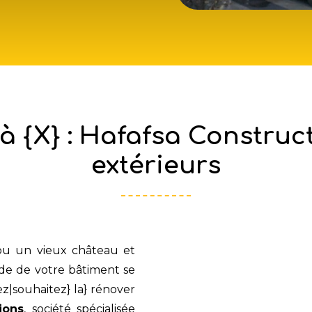
à {X} : Hafafsa Construc
extérieurs
ou un vieux château et
ade de votre bâtiment se
lez|souhaitez} la} rénover
ions
, société spécialisée