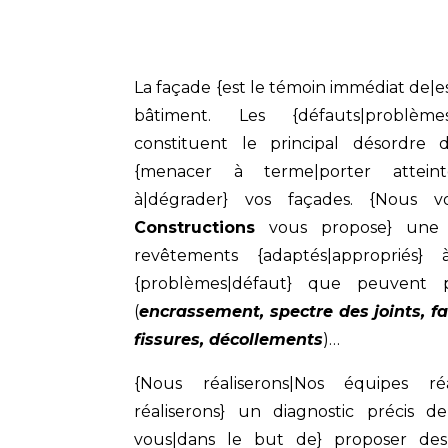
La façade {est le témoin immédiat de|est
bâtiment. Les {défauts|problème
constituent le principal désordre
{menacer à terme|porter atteint
à|dégrader} vos façades. {Nous v
Constructions
vous propose} une
revêtements {adaptés|appropriés} 
{problèmes|défaut} que peuvent p
(
encrassement, spectre des joints, fa
fissures, décollements
)…
{Nous réaliserons|Nos équipes réa
réaliserons} un diagnostic précis d
vous|dans le but de} proposer des