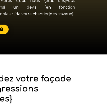
 Après quoi, nous {établirons|vous
ttrons} un devis {en fonction
pleur {de votre chantier|des travaux}.
dez votre façade
gressions
es}